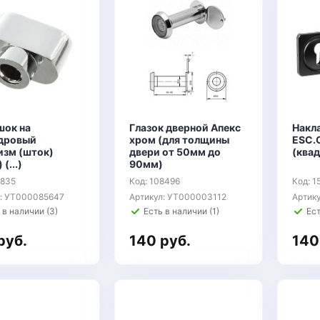
шок на
Глазок дверной Апекс
Накл
дровый
хром (для толщины
ESC.
изм (шток)
двери от 50мм до
(квад
(...)
90мм)
5835
Код: 108496
Код: 1
л: УТ000085647
Артикул: УТ000003112
Артик
 в наличии (3)
Есть в наличии (1)
Ест
руб.
140 руб.
140