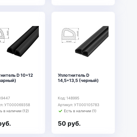
нитель D 10*12
Уплотнитель D
нарный)
14,5*13,5 (черный)
139447
Код: 148995
ул: УТ000069358
Артикул: УТ000105783
ь в наличии (12)
Есть в наличии (1)
руб.
50 руб.