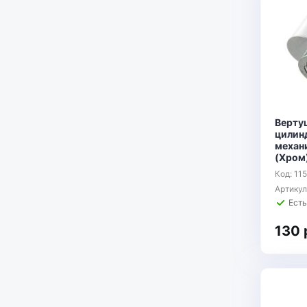
Верту
цилин
механ
(Хром) 
Код: 11
Артику
Есть
130 