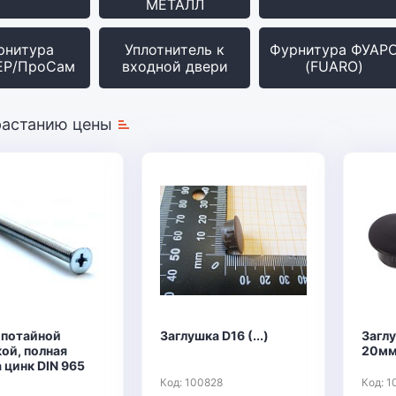
МЕТАЛЛ
рнитура
Уплотнитель к
Фурнитура ФУАР
ЕР/ПроСам
входной двери
(FUARO)
растанию цены
 потайной
Заглушка D16 (...)
Загл
ой, полная
20мм
 цинк DIN 965
Код: 100828
Код: 1