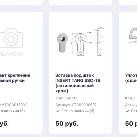
ект крепления
Вставка под шток
Уплот
льной ручки
INSERT TANG SSC-16
(оди
(сатинированный
хром)
Код: 154082
Код: 
л: УТ000016902
Артикул: УТ000108697
Артик
 в наличии (3)
Есть в наличии (2)
Ест
уб.
50 руб.
50 