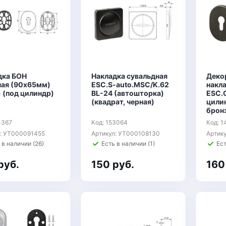
дка БОН
Накладка сувальдная
Деко
ная (90х65мм)
ESC.S-auto.MSC/K.62
накл
 (под цилиндр)
BL-24 (автошторка)
ESC.
(квадрат, черная)
цили
брон
4367
Код: 153064
Код: 1
л: УТ000091455
Артикул: УТ000108130
Артик
 в наличии (26)
Есть в наличии (1)
Ест
руб.
150 руб.
160