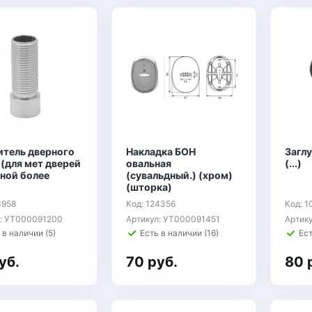
итель дверного
Накладка БОН
Загл
 (для мет дверей
овальная
(...)
ной более
(сувальдный.) (хром)
(шторка)
3958
Код: 124356
Код: 
л: УТ000091200
Артикул: УТ000091451
Артик
 в наличии (5)
Есть в наличии (16)
Ест
уб.
70 руб.
80 