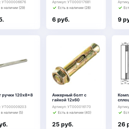
л: УТ000006676
Артикул: УТ000017681
Артик
 в наличии (29)
Есть в наличии (28)
Ест
б.
6 руб.
9 р
 ручки 120x8x8
Анкерный болт с
Комп
гайкой 12х60
спло
л: УТ000009203
Артикул: УТ000016170
Артик
 в наличии (5)
Есть в наличии (40)
Ест
уб.
25 руб.
26 