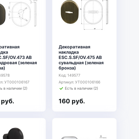
ративная
Декоративная
адка
накладка
C.SF/OV.473 AB
ESC.S.SF/OV.475 AB
ндровая (зеленая
сувальдная (зеленая
за)
бронза)
49578
Код: 149577
ул: УТ000106167
Артикул: УТ000106166
ь в наличии (2)
Есть в наличии (2)
 руб.
160 руб.