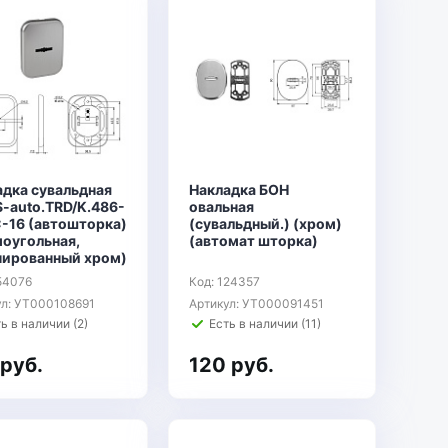
адка сувальдная
Накладка БОН
S-auto.TRD/K.486-
овальная
C-16 (автошторка)
(сувальдный.) (хром)
моугольная,
(автомат шторка)
нированный хром)
54076
Код: 124357
ул: УТ000108691
Артикул: УТ000091451
ь в наличии (2)
Есть в наличии (11)
 руб.
120 руб.