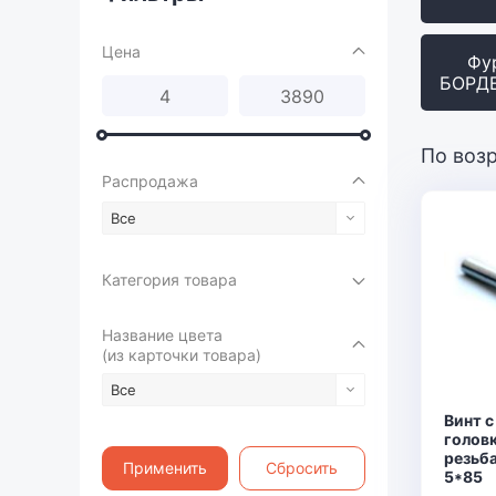
Цена
Фу
БОРД
По воз
Распродажа
Все
Категория товара
Название цвета
(из карточки товара)
Все
Винт с
головк
резьба
Применить
Сбросить
5*85