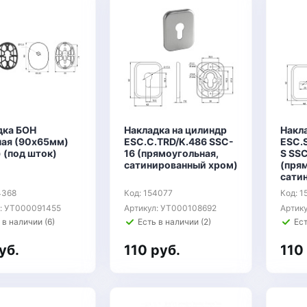
дка БОН
Накладка на цилиндр
Накл
ная (90х65мм)
ESC.C.TRD/K.486 SSC-
ESC.
 (под шток)
16 (прямоугольная,
S SS
сатинированный хром)
(пря
сати
4368
Код: 154077
Код: 1
л: УТ000091455
Артикул: УТ000108692
Артик
 в наличии (6)
Есть в наличии (2)
Ест
уб.
110 руб.
110