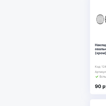
Накла
оваль
(хром)
Код: 12
Артику
Есть
90 р