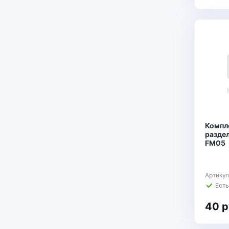
Компл
разде
FM05
Артику
Есть
40 р