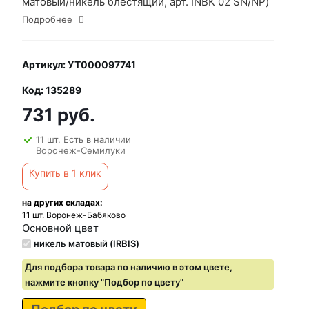
матовый/никель блестящий, арт. INBK 02 SN/NP)
Подробнее
Артикул: УТ000097741
Код: 135289
731 руб.
11 шт. Есть в наличии
Воронеж-Семилуки
Купить в 1 клик
на других складах:
11 шт. Воронеж-Бабяково
Основной цвет
никель матовый (IRBIS)
Для подбора товара по наличию в этом цвете,
нажмите кнопку "Подбор по цвету"