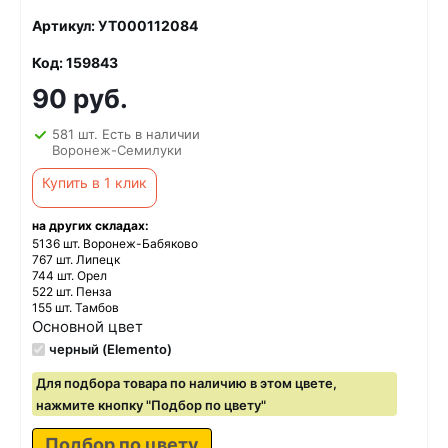
Артикул: УТ000112084
Код: 159843
90 руб.
581 шт. Есть в наличии
Воронеж-Семилуки
Купить в 1 клик
на других складах:
5136 шт. Воронеж-Бабяково
767 шт. Липецк
744 шт. Орел
522 шт. Пенза
155 шт. Тамбов
Основной цвет
черный (Elemento)
Для подбора товара по наличию в этом цвете,
нажмите кнопку "Подбор по цвету"
Подбор по цвету