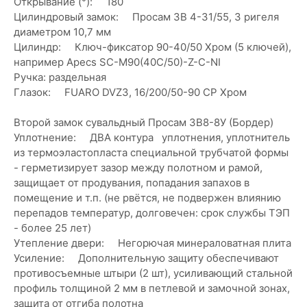
Открывание (°): 180
Цилиндровый замок: Просам ЗВ 4-31/55, 3 ригеля
диаметром 10,7 мм
Цилиндр: Ключ-фиксатор 90-40/50 Хром (5 ключей),
например Apecs SC-M90(40C/50)-Z-C-NI
Ручка: раздельная
Глазок: FUARO DVZ3, 16/200/50-90 CP Хром
Второй замок сувальдный Просам ЗВ8-8У (Бордер)
Уплотнение: ДВА контура уплотнения, уплотнитель
из термоэластопласта специальной трубчатой формы
- герметизирует зазор между полотном и рамой,
защищает от продувания, попадания запахов в
помещение и т.п. (не рвётся, не подвержен влиянию
перепадов температур, долговечен: срок службы ТЭП
- более 25 лет)
Утепление двери: Негорючая минераловатная плита
Усиление: Дополнительную защиту обеспечивают
противосъемные штыри (2 шт), усиливающий стальной
профиль толщиной 2 мм в петлевой и замочной зонах,
защита от отгиба полотна