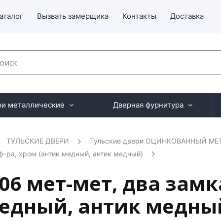
аталог
Вызвать замерщика
Контакты
Доставка
ри металлические
Дверная фурнитура
ТУЛЬСКИЕ ДВЕРИ
Тульские двери ОЦИНКОВАННЫЙ МЕТА
ф-ра, хром (антик медный, антик медный)
06 мет-мет, два замк
медный, антик медный