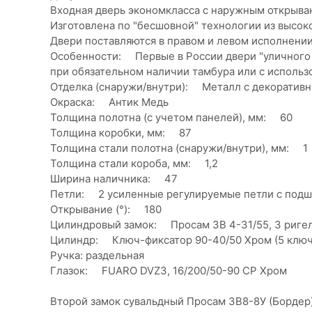
Входная дверь экономкласса с наружным открыва
Изготовлена по "бесшовной" технологии из высок
Двери поставляются в правом и левом исполнении
Особенности: Первые в России двери "уличного 
при обязательном наличии тамбура или с использ
Отделка (снаружи/внутри): Металл с декоратив
Окраска: Антик Медь
Толщина полотна (с учетом панелей), мм: 60
Толщина коробки, мм: 87
Толщина стали полотна (снаружи/внутри), мм: 1
Толщина стали короба, мм: 1,2
Ширина наличника: 47
Петли: 2 усиленные регулируемые петли с подш
Открывание (°): 180
Цилиндровый замок: Просам ЗВ 4-31/55, 3 ригел
Цилиндр: Ключ-фиксатор 90-40/50 Хром (5 ключ
Ручка: раздельная
Глазок: FUARO DVZ3, 16/200/50-90 CP Хром
Второй замок сувальдный Просам ЗВ8-8У (Бордер