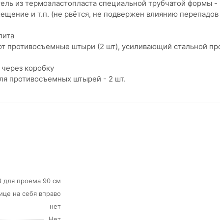
ль из термоэластопласта специальной трубчатой формы - 
ещение и т.п. (не рвётся, не подвержен влиянию перепадов
лита
 противосъемные штыри (2 шт), усиливающий стальной про
через коробку
для противосъемных штырей - 2 шт.
8 для проема 90 см
лице на себя вправо
нет
Нет