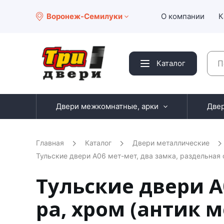
Воронеж-Семилуки
О компании
К
Каталог
Двери межкомнатные, арки
Две
Главная
Каталог
Двери металлические
Тульские двери А06 мет-мет, два замка, раздельная 
Тульские двери А
ра, хром (антик 