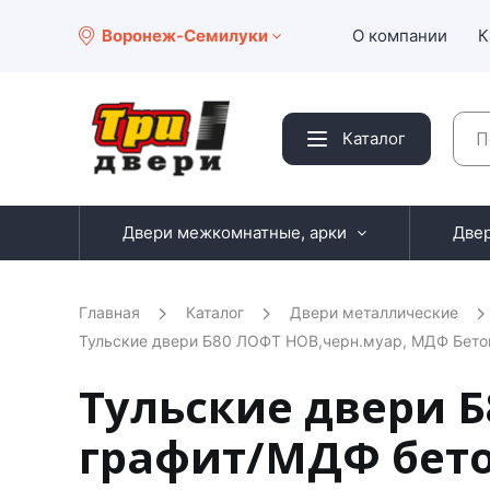
Воронеж-Семилуки
О компании
К
Каталог
Двери межкомнатные, арки
Две
Главная
Каталог
Двери металлические
Тульские двери Б80 ЛОФТ НОВ,черн.муар, МДФ Бетон
Тульские двери 
графит/МДФ бето