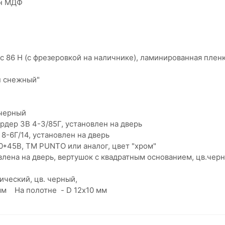
ван МДФ
 86 Н (с фрезеровкой на наличнике), ламинированная пле
н снежный"
в.черный
рдер ЗВ 4-3/85Г, установлен на дверь
 8-6Г/14, установлен на дверь
*45В, ТМ PUNTO или аналог, цвет "хром"
влена на дверь, вертушок с квадратным основанием, цв.че
ческий, цв. черный,
 мм На полотне - D 12х10 мм