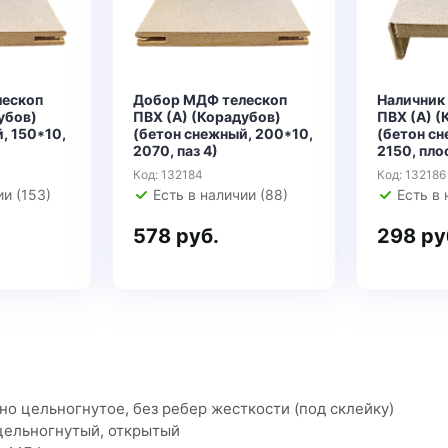
лескоп
Добор МДФ телескоп
Наличник
убов)
ПВХ (А) (Корадубов)
ПВХ (А) (
, 150*10,
(бетон снежный, 200*10,
(бетон сн
2070, паз 4)
2150, пло
Код: 132184
Код: 132186
ии (153)
Есть в наличии (88)
Есть в 
578 руб.
298 ру
но цельногнутое, без ребер жесткости (под склейку)
 цельногнутый, открытый