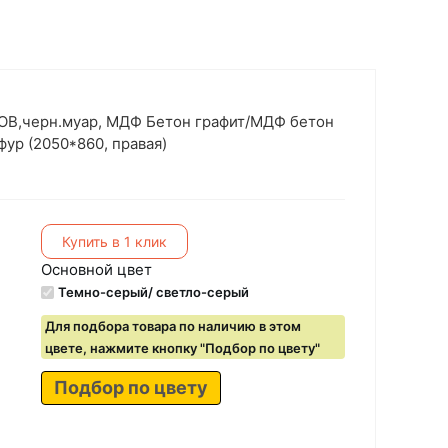
ОВ,черн.муар, МДФ Бетон графит/МДФ бетон
фур (2050*860, правая)
Купить в 1 клик
Основной цвет
Темно-серый/ светло-серый
Для подбора товара по наличию в этом
цвете, нажмите кнопку "Подбор по цвету"
Подбор по цвету