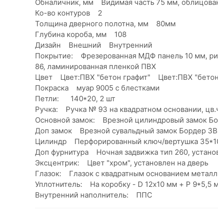
Обналичник, мм Видимая часть 75 мм, облицо
Ко-во контуров 2
Толщина дверного полотна, мм 80мм
Глубина короба, мм 108
Дизайн Внешний Внутренний
Покрытие: Фрезерованная МДФ панель 10 мм, рис
86, ламинированная пленкой ПВХ
Цвет Цвет:ПВХ "бетон графит" Цвет:ПВХ "бето
Покраска муар 9005 с блестками
Петли: 140*20, 2 шт
Ручка: Ручка № 93 на квадратном основании, ц
Основной замок: Врезной цилиндровый замок Бо
Доп замок Врезной сувальдный замок Бордер ЗВ
Цилиндр Перфорированный ключ/вертушка 35*10
Доп фурнитура Ночная задвижка тип 260, устано
Эксцентрик: Цвет "хром", установлен на дверь
Глазок: Глазок с квадратным основанием металли
Уплотнитель: На коробку - D 12х10 мм + P 9*5,5
Внутренний наполнитель: ППС