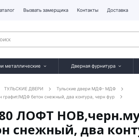
аталог
Вызвать замерщика
Контакты
Доставка
ри металлические
Дверная фурнитура
ТУЛЬСКИЕ ДВЕРИ
Тульские двери МДФ- МДФ
 графит/МДФ бетон снежный, два контура, черн фур
Б80 ЛОФТ НОВ,черн.м
н снежный, два конту