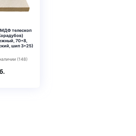
 МДФ телескоп
Корадубов)
ежный, 70*8,
ский, шип 3*25)
наличии (148)
б.