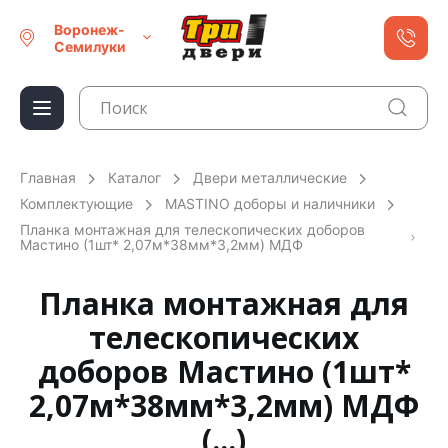
Воронеж-
Семилуки
Главная
Каталог
Двери металлические
Комплектующие
MASTINO доборы и наличники
Планка монтажная для телескопических доборов
Мастино (1шт* 2,07м*38мм*3,2мм) МДФ
Планка монтажная для
телескопических
доборов Мастино (1шт*
2,07м*38мм*3,2мм) МДФ
(...)