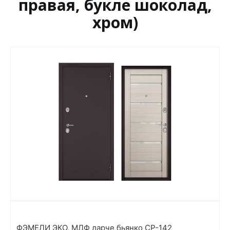
правая, букле шоколад,
хром)
ФЭМЕЛИ ЭКО, МДФ ларче бьянко СР-142