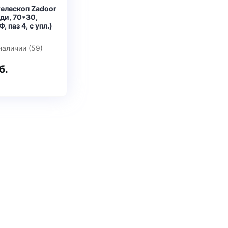
телескоп Zadoor
ди, 70*30,
 паз 4, с упл.)
наличии (59)
б.