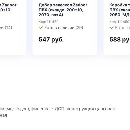
п Zadoor
Добор телескоп Zadoor
Коробка 
50*10,
ПВХ (сканди, 200*10,
ПВХ (скан
2070, паз 4)
2050, МДФ,
Код: 111459
Код: 111450
и (14)
Есть в наличии (29)
Есть в 
547 руб.
588 ру
в (мдф с дсп), филенка - ДСП, конструкция царговая
ная