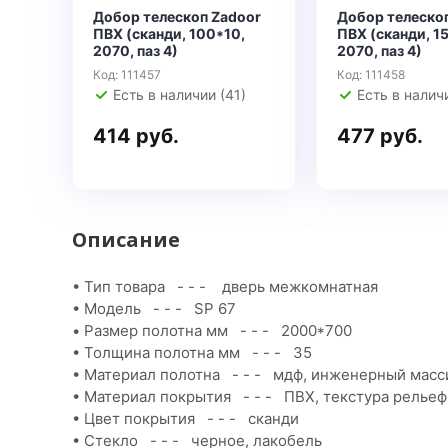
Добор телескоп Zadoor
Добор телеско
ПВХ (сканди, 100*10,
ПВХ (сканди, 1
2070, паз 4)
2070, паз 4)
Код: 111457
Код: 111458
Есть в наличии (41)
Есть в наличи
414 руб.
477 руб.
Описание
• Тип товара - - - дверь межкомнатная
• Модель - - - SP 67
• Размер полотна мм - - - 2000*700
• Толщина полотна мм - - - 35
• Материал полотна - - - мдф, инженерный масси
• Материал покрытия - - - ПВХ, текстура рельеф
• Цвет покрытия - - - сканди
• Стекло - - - черное, лакобель